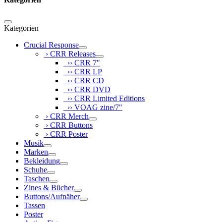
Kategorien
Crucial Response
› CRR Releases
›› CRR 7"
›› CRR LP
›› CRR CD
›› CRR DVD
›› CRR Limited Editions
›› VOAG zine/7"
› CRR Merch
› CRR Buttons
› CRR Poster
Musik
Marken
Bekleidung
Schuhe
Taschen
Zines & Bücher
Buttons/Aufnäher
Tassen
Poster