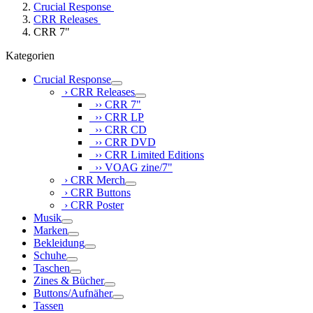
Crucial Response
CRR Releases
CRR 7"
Kategorien
Crucial Response
› CRR Releases
›› CRR 7"
›› CRR LP
›› CRR CD
›› CRR DVD
›› CRR Limited Editions
›› VOAG zine/7"
› CRR Merch
› CRR Buttons
› CRR Poster
Musik
Marken
Bekleidung
Schuhe
Taschen
Zines & Bücher
Buttons/Aufnäher
Tassen