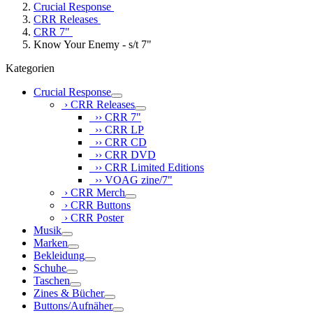
Crucial Response
CRR Releases
CRR 7"
Know Your Enemy - s/t 7"
Kategorien
Crucial Response
› CRR Releases
›› CRR 7"
›› CRR LP
›› CRR CD
›› CRR DVD
›› CRR Limited Editions
›› VOAG zine/7"
› CRR Merch
› CRR Buttons
› CRR Poster
Musik
Marken
Bekleidung
Schuhe
Taschen
Zines & Bücher
Buttons/Aufnäher