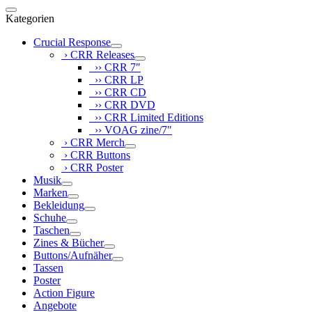
Kategorien
Crucial Response
› CRR Releases
›› CRR 7"
›› CRR LP
›› CRR CD
›› CRR DVD
›› CRR Limited Editions
›› VOAG zine/7"
› CRR Merch
› CRR Buttons
› CRR Poster
Musik
Marken
Bekleidung
Schuhe
Taschen
Zines & Bücher
Buttons/Aufnäher
Tassen
Poster
Action Figure
Angebote