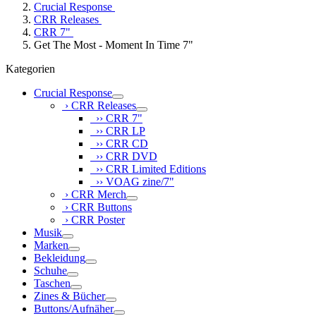
Crucial Response
CRR Releases
CRR 7"
Get The Most - Moment In Time 7"
Kategorien
Crucial Response
› CRR Releases
›› CRR 7"
›› CRR LP
›› CRR CD
›› CRR DVD
›› CRR Limited Editions
›› VOAG zine/7"
› CRR Merch
› CRR Buttons
› CRR Poster
Musik
Marken
Bekleidung
Schuhe
Taschen
Zines & Bücher
Buttons/Aufnäher