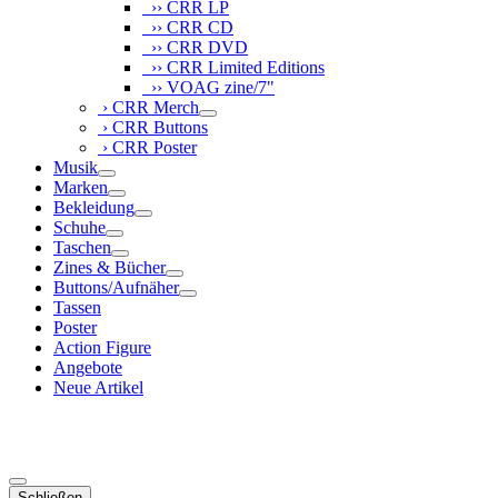
›› CRR LP
›› CRR CD
›› CRR DVD
›› CRR Limited Editions
›› VOAG zine/7"
› CRR Merch
› CRR Buttons
› CRR Poster
Musik
Marken
Bekleidung
Schuhe
Taschen
Zines & Bücher
Buttons/Aufnäher
Tassen
Poster
Action Figure
Angebote
Neue Artikel
Schließen