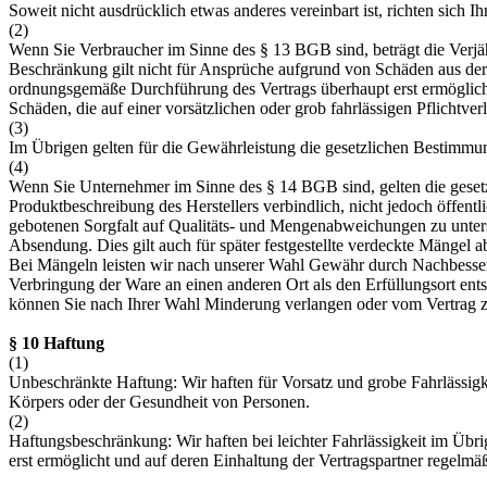
Soweit nicht ausdrücklich etwas anderes vereinbart ist, richten sic
(2)
Wenn Sie Verbraucher im Sinne des § 13 BGB sind, beträgt die Verjä
Beschränkung gilt nicht für Ansprüche aufgrund von Schäden aus der 
ordnungsgemäße Durchführung des Vertrags überhaupt erst ermöglicht 
Schäden, die auf einer vorsätzlichen oder grob fahrlässigen Pflichtve
(3)
Im Übrigen gelten für die Gewährleistung die gesetzlichen Bestimmu
(4)
Wenn Sie Unternehmer im Sinne des § 14 BGB sind, gelten die gesetz
Produktbeschreibung des Herstellers verbindlich, nicht jedoch öffent
gebotenen Sorgfalt auf Qualitäts- und Mengenabweichungen zu unters
Absendung. Dies gilt auch für später festgestellte verdeckte Mängel
Bei Mängeln leisten wir nach unserer Wahl Gewähr durch Nachbesseru
Verbringung der Ware an einen anderen Ort als den Erfüllungsort ent
können Sie nach Ihrer Wahl Minderung verlangen oder vom Vertrag zur
§ 10 Haftung
(1)
Unbeschränkte Haftung: Wir haften für Vorsatz und grobe Fahrlässigk
Körpers oder der Gesundheit von Personen.
(2)
Haftungsbeschränkung: Wir haften bei leichter Fahrlässigkeit im Übr
erst ermöglicht und auf deren Einhaltung der Vertragspartner regelmä