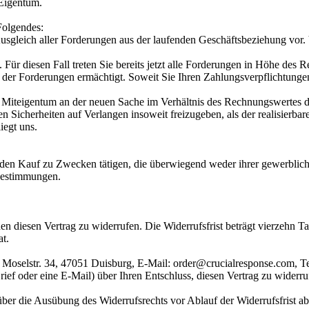
 Eigentum.
Folgendes:
usgleich aller Forderungen aus der laufenden Geschäftsbeziehung vor.
 Für diesen Fall treten Sie bereits jetzt alle Forderungen in Höhe de
g der Forderungen ermächtigt. Soweit Sie Ihren Zahlungsverpflichtun
Miteigentum an der neuen Sache im Verhältnis des Rechnungswertes d
den Sicherheiten auf Verlangen insoweit freizugeben, als der realisierb
iegt uns.
 den Kauf zu Zwecken tätigen, die überwiegend weder ihrer gewerblich
Bestimmungen.
diesen Vertrag zu widerrufen. Die Widerrufsfrist beträgt vierzehn Ta
at.
 Moselstr. 34, 47051 Duisburg, E-Mail: order@crucialresponse.com, 
 Brief oder eine E-Mail) über Ihren Entschluss, diesen Vertrag zu widerr
 über die Ausübung des Widerrufsrechts vor Ablauf der Widerrufsfrist a