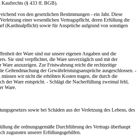
s Kaufrechts (§ 433 ff. BGB).
weichend von den gesetzlichen Bestimmungen - ein Jahr. Diese
erletzung einer wesentlichen Vertragspflicht, deren Erfüllung die
rf (Kardinalpflicht) sowie für Ansprüche aufgrund von sonstigen
fenheit der Ware sind nur unsere eigenen Angaben und die
s. Sie sind verpflichtet, die Ware unverzüglich und mit der
Ware anzuzeigen. Zur Fristwahrung reicht die rechtzeitige
t die Geltendmachung der Gewährleistungsansprüche ausgeschlossen. -
müssen wir nicht die erhöhten Kosten tragen, die durch die
 der Ware entspricht. - Schlägt die Nacherfüllung zweimal fehl,
er Ware.
ftungsgesetzes sowie bei Schäden aus der Verletzung des Lebens, des
 Erfüllung die ordnungsgemäße Durchführung des Vertrags überhaupt
uch zugunsten unserer Erfüllungsgehilfen.