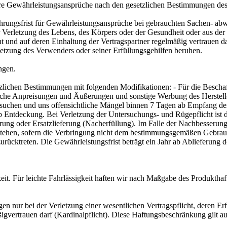
h Ihre Gewährleistungsansprüche nach den gesetzlichen Bestimmungen de
hrungsfrist für Gewährleistungsansprüche bei gebrauchten Sachen- ab
Verletzung des Lebens, des Körpers oder der Gesundheit oder aus der V
und auf deren Einhaltung der Vertragspartner regelmäßig vertrauen da
rletzung des Verwenders oder seiner Erfüllungsgehilfen beruhen.
ngen.
lichen Bestimmungen mit folgenden Modifikationen: - Für die Beschaf
liche Anpreisungen und Äußerungen und sonstige Werbung des Hersteller
uchen und uns offensichtliche Mängel binnen 7 Tagen ab Empfang der 
 ab Entdeckung. Bei Verletzung der Untersuchungs- und Rügepflicht is
ng oder Ersatzlieferung (Nacherfüllung). Im Falle der Nachbesserung 
stehen, sofern die Verbringung nicht dem bestimmungsgemäßen Gebrauch
ücktreten. Die Gewährleistungsfrist beträgt ein Jahr ab Ablieferung d
eit. Für leichte Fahrlässigkeit haften wir nach Maßgabe des Produktha
igen nur bei der Verletzung einer wesentlichen Vertragspflicht, deren
ßigvertrauen darf (Kardinalpflicht). Diese Haftungsbeschränkung gilt a