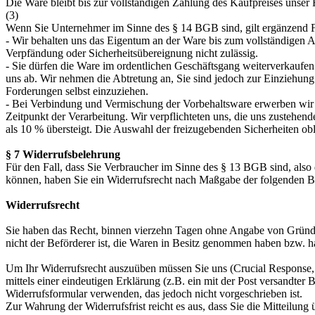
Die Ware bleibt bis zur vollständigen Zahlung des Kaufpreises unser
(3)
Wenn Sie Unternehmer im Sinne des § 14 BGB sind, gilt ergänzend 
- Wir behalten uns das Eigentum an der Ware bis zum vollständigen A
Verpfändung oder Sicherheitsübereignung nicht zulässig.
- Sie dürfen die Ware im ordentlichen Geschäftsgang weiterverkaufen.
uns ab. Wir nehmen die Abtretung an, Sie sind jedoch zur Einziehun
Forderungen selbst einzuziehen.
- Bei Verbindung und Vermischung der Vorbehaltsware erwerben wir 
Zeitpunkt der Verarbeitung. Wir verpflichteten uns, die uns zustehen
als 10 % übersteigt. Die Auswahl der freizugebenden Sicherheiten obl
§ 7 Widerrufsbelehrung
Für den Fall, dass Sie Verbraucher im Sinne des § 13 BGB sind, also
können, haben Sie ein Widerrufsrecht nach Maßgabe der folgenden 
Widerrufsrecht
Sie haben das Recht, binnen vierzehn Tagen ohne Angabe von Gründen 
nicht der Beförderer ist, die Waren in Besitz genommen haben bzw. h
Um Ihr Widerrufsrecht auszuüben müssen Sie uns (Crucial Response,
mittels einer eindeutigen Erklärung (z.B. ein mit der Post versandter
Widerrufsformular verwenden, das jedoch nicht vorgeschrieben ist.
Zur Wahrung der Widerrufsfrist reicht es aus, dass Sie die Mitteilung