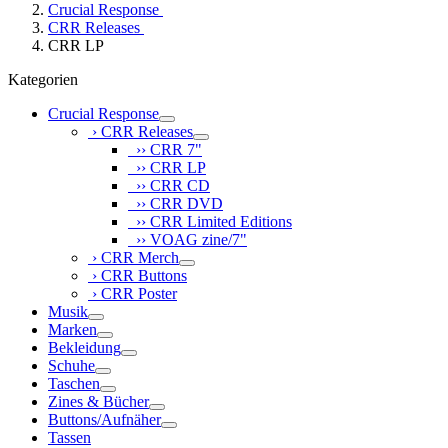
Crucial Response
CRR Releases
CRR LP
Kategorien
Crucial Response
› CRR Releases
›› CRR 7"
›› CRR LP
›› CRR CD
›› CRR DVD
›› CRR Limited Editions
›› VOAG zine/7"
› CRR Merch
› CRR Buttons
› CRR Poster
Musik
Marken
Bekleidung
Schuhe
Taschen
Zines & Bücher
Buttons/Aufnäher
Tassen