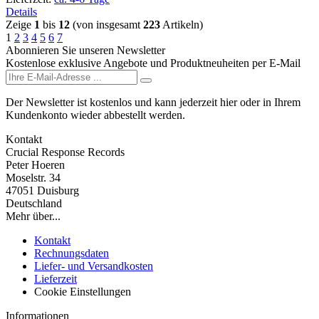
Details
Zeige
1
bis
12
(von insgesamt
223
Artikeln)
1
2
3
4
5
6
7
Abonnieren Sie unseren Newsletter
Kostenlose exklusive Angebote und Produktneuheiten per E-Mail
Der Newsletter ist kostenlos und kann jederzeit hier oder in Ihrem
Kundenkonto wieder abbestellt werden.
Kontakt
Crucial Response Records
Peter Hoeren
Moselstr. 34
47051 Duisburg
Deutschland
Mehr über...
Kontakt
Rechnungsdaten
Liefer- und Versandkosten
Lieferzeit
Cookie Einstellungen
Informationen