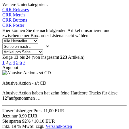
Weitere Unterkategorien:
CRR Releases
CRR Merch
CRR Buttons
CRR Poster
Hier können Sie die nachfolgenden Artikel umsortieren und
zwischen einer Box- oder Listenansicht wählen.
Zeige
13
bis
24
(von insgesamt
223
Artikeln)
1
2
3
4
5
6
7
Angebot
Abusive Action - s/t CD
Abusive Action haben hat zehn feine Hardcore Tracks für diese
12"aufgenommen …
Unser bisheriger Preis
11,00 EUR
Jetzt nur
0,90 EUR
Sie sparen 92% / 10,10 EUR
inkl. 19 % MwSt. zzgl.
Versandkosten