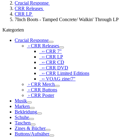
Crucial Response
CRR Releases
CRR LP
7Inch Boots - Tamped Concrete/ Walkin' Through LP
Kategorien
Crucial Response
› CRR Releases
›› CRR 7"
›› CRR LP
›› CRR CD
›› CRR DVD
›› CRR Limited Editions
›› VOAG zine/7"
› CRR Merch
› CRR Buttons
› CRR Poster
Musik
Marken
Bekleidung
Schuhe
Taschen
Zines & Bücher
Buttons/Aufnäher