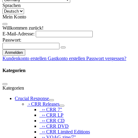
Sprachen
Mein Konto
Willkommen zurück!
E-Mail-Adresse:
Passwort:
Anmelden
Kundenkonto erstellen
Gastkonto erstellen
Passwort vergessen?
Kategorien
Kategorien
Crucial Response
› CRR Releases
›› CRR 7"
›› CRR LP
›› CRR CD
›› CRR DVD
›› CRR Limited Editions
›› VOAG zine/7"