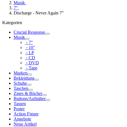
Musik
7"
Discharge - Never Again 7"
Kategorien
Crucial Response
Musik
› 7"
› 10"
› LP
› CD
› DVD
› Tape
Marken
Bekleidung
Schuhe
Taschen
Zines & Bücher
Buttons/Aufnäher
Tassen
Poster
Action Figure
Angebote
Neue Artikel