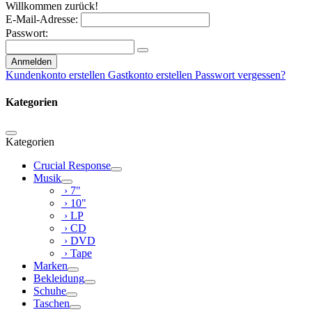
Willkommen zurück!
E-Mail-Adresse:
Passwort:
Anmelden
Kundenkonto erstellen
Gastkonto erstellen
Passwort vergessen?
Kategorien
Kategorien
Crucial Response
Musik
› 7"
› 10"
› LP
› CD
› DVD
› Tape
Marken
Bekleidung
Schuhe
Taschen