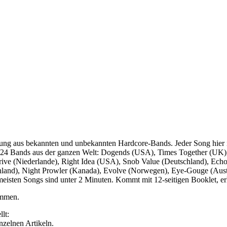
hung aus bekannten und unbekannten Hardcore-Bands. Jeder Song hier is
 24 Bands aus der ganzen Welt: Dogends (USA), Times Together (UK),
e (Niederlande), Right Idea (USA), Snob Value (Deutschland), Echoes
hland), Night Prowler (Kanada), Evolve (Norwegen), Eye-Gouge (Austr
eisten Songs sind unter 2 Minuten. Kommt mit 12-seitigen Booklet, er
ommen.
lt:
inzelnen Artikeln.