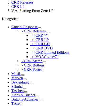
CRR Releases
CRR LP
V.A. Starting From Zero LP
Kategorien
Crucial Response
› CRR Releases
›› CRR 7"
›› CRR LP
›› CRR CD
›› CRR DVD
›› CRR Limited Editions
›› VOAG zine/7"
› CRR Merch
› CRR Buttons
› CRR Poster
Musik
Marken
Bekleidung
Schuhe
Taschen
Zines & Bücher
Buttons/Aufnäher
Tassen