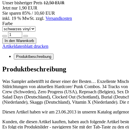
Unser bisheriger Preis
12,50 EUR
Jetzt nur
1,90 EUR
Sie sparen
85
% / 10,60 EUR
inkl. 19 % MwSt. zzgl.
Versandkosten
Farbe
In den Warenkorb
Artikeldatenblatt drucken
Produktbeschreibung
Produktbeschreibung
Was Sampler anbetrifft ist dieser einer der Besten… Exzellente Misc
Stilrichtungen von aktuellen Hardcore/ Punk Combos. 34 Tracks von
Crew (Schweden), Zero Progress (USA), Reproach (Belgien), Sex Driv
Salad Days (Deutschland), Clocked Out (Schottland), Burial (Deutsc
(Niederlande), Skaggs (Deutschland), Vitamin X (Niederlande). Die m
Diesen Artikel haben wir am 23.06.2013 in unseren Katalog aufgen
Kunden, die diesen Artikel kauften, haben auch folgende Artikel bestel
Es folgt ein Produktslider - navigieren Sie mit der Tab-Taste zu den e