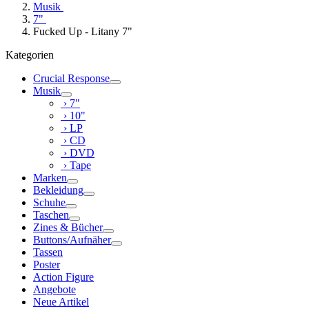
Musik
7"
Fucked Up - Litany 7"
Kategorien
Crucial Response
Musik
› 7"
› 10"
› LP
› CD
› DVD
› Tape
Marken
Bekleidung
Schuhe
Taschen
Zines & Bücher
Buttons/Aufnäher
Tassen
Poster
Action Figure
Angebote
Neue Artikel