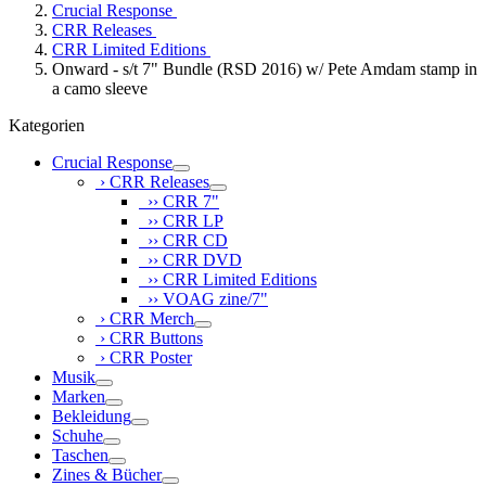
Crucial Response
CRR Releases
CRR Limited Editions
Onward - s/t 7" Bundle (RSD 2016) w/ Pete Amdam stamp in
a camo sleeve
Kategorien
Crucial Response
› CRR Releases
›› CRR 7"
›› CRR LP
›› CRR CD
›› CRR DVD
›› CRR Limited Editions
›› VOAG zine/7"
› CRR Merch
› CRR Buttons
› CRR Poster
Musik
Marken
Bekleidung
Schuhe
Taschen
Zines & Bücher