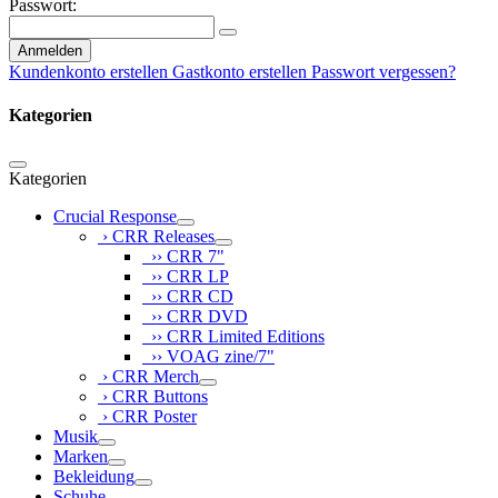
Passwort:
Anmelden
Kundenkonto erstellen
Gastkonto erstellen
Passwort vergessen?
Kategorien
Kategorien
Crucial Response
› CRR Releases
›› CRR 7"
›› CRR LP
›› CRR CD
›› CRR DVD
›› CRR Limited Editions
›› VOAG zine/7"
› CRR Merch
› CRR Buttons
› CRR Poster
Musik
Marken
Bekleidung
Schuhe