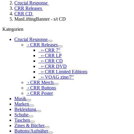
Crucial Response
CRR Releases
CRR CD
ManLiftingBanner - s/t CD
Kategorien
Crucial Response
› CRR Releases
›› CRR 7"
›› CRR LP
›› CRR CD
›› CRR DVD
›› CRR Limited Editions
›› VOAG zine/7"
› CRR Merch
› CRR Buttons
› CRR Poster
Musik
Marken
Bekleidung
Schuhe
Taschen
Zines & Bücher
Buttons/Aufnäher