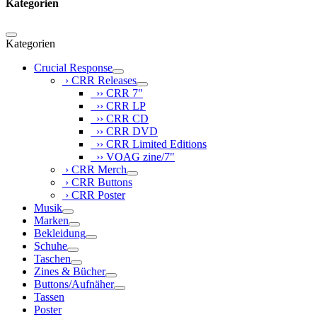
Kategorien
Kategorien
Crucial Response
› CRR Releases
›› CRR 7"
›› CRR LP
›› CRR CD
›› CRR DVD
›› CRR Limited Editions
›› VOAG zine/7"
› CRR Merch
› CRR Buttons
› CRR Poster
Musik
Marken
Bekleidung
Schuhe
Taschen
Zines & Bücher
Buttons/Aufnäher
Tassen
Poster