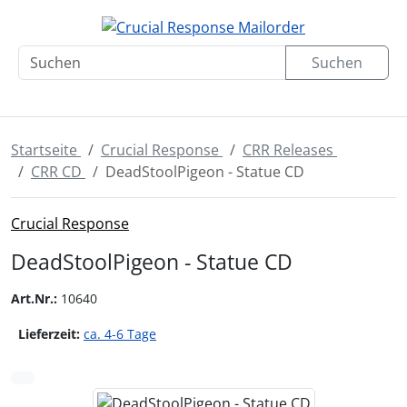
Diese Sprungnavigation (skip link) ist jederzeit zu erreichen
Sprungnavigation
Springe zur Navigation
Springe zum Inhalt
Spri
Suchen
Startseite
Crucial Response
CRR Releases
CRR CD
DeadStoolPigeon - Statue CD
Crucial Response
DeadStoolPigeon - Statue CD
Art.Nr.:
10640
Lieferzeit:
ca. 4-6 Tage
Wenn mehr als ein Produktbild existiert, können Sie die "
zurück