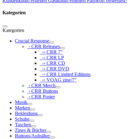
Kundenkonto erstellen
Gastkonto erstellen
Passwort vergessen?
Kategorien
Kategorien
Crucial Response
› CRR Releases
›› CRR 7"
›› CRR LP
›› CRR CD
›› CRR DVD
›› CRR Limited Editions
›› VOAG zine/7"
› CRR Merch
› CRR Buttons
› CRR Poster
Musik
Marken
Bekleidung
Schuhe
Taschen
Zines & Bücher
Buttons/Aufnäher