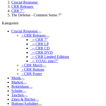
Crucial Response
CRR Releases
CRR 7"
The Defense - Common Sense 7"
Kategorien
Crucial Response
› CRR Releases
›› CRR 7"
›› CRR LP
›› CRR CD
›› CRR DVD
›› CRR Limited Editions
›› VOAG zine/7"
› CRR Merch
› CRR Buttons
› CRR Poster
Musik
Marken
Bekleidung
Schuhe
Taschen
Zines & Bücher
Buttons/Aufnäher