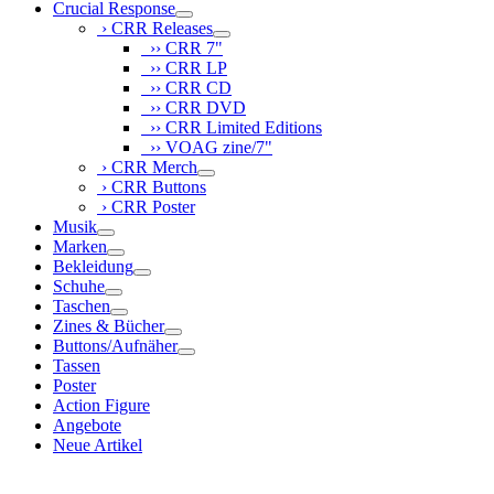
Crucial Response
› CRR Releases
›› CRR 7"
›› CRR LP
›› CRR CD
›› CRR DVD
›› CRR Limited Editions
›› VOAG zine/7"
› CRR Merch
› CRR Buttons
› CRR Poster
Musik
Marken
Bekleidung
Schuhe
Taschen
Zines & Bücher
Buttons/Aufnäher
Tassen
Poster
Action Figure
Angebote
Neue Artikel