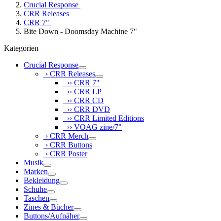
Crucial Response
CRR Releases
CRR 7"
Bite Down - Doomsday Machine 7"
Kategorien
Crucial Response
› CRR Releases
›› CRR 7"
›› CRR LP
›› CRR CD
›› CRR DVD
›› CRR Limited Editions
›› VOAG zine/7"
› CRR Merch
› CRR Buttons
› CRR Poster
Musik
Marken
Bekleidung
Schuhe
Taschen
Zines & Bücher
Buttons/Aufnäher