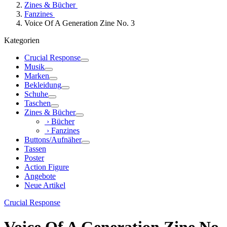
Zines & Bücher
Fanzines
Voice Of A Generation Zine No. 3
Kategorien
Crucial Response
Musik
Marken
Bekleidung
Schuhe
Taschen
Zines & Bücher
› Bücher
› Fanzines
Buttons/Aufnäher
Tassen
Poster
Action Figure
Angebote
Neue Artikel
Crucial Response