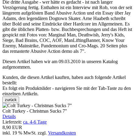
Die dritte Ausgabe - wer hätte es gedacht - ist nach langer
Verzögerung fertig. Enthalten ist ein Interview mit Rob, von der seit
längerem aufgelösten Band Abusive Action und ein Essay über Jay
Adams, den legendären Dogtown Skater. Arne Haabeth schreibt
über Bold und seine Eindrücke über Hardcore im Allgemeinen. Es
gibt die üblichen Platten- bzw. Buchbesprechungen und das Heft ist
gespickt mit Fotos von: Marginal Man, Deathwish, Jerry's Kids,
Siege, Bad Brains, COC, AOF, ManLiftingBanner, Know Your
Enemy, Mainstrike, Pandemonium und Cro-Mags. 20 Seiten plus
das remasterte Abusive Action demo als 7".
Diesen Artikel haben wir am 09.03.2010 in unseren Katalog
aufgenommen.
Kunden, die diesen Artikel kauften, haben auch folgende Artikel
bestellt:
Es folgt ein Produktslider - navigieren Sie mit der Tab-Taste zu den
einzelnen Artikeln.
zurück
Colt Turkey - Christmas Sucks 7"
Details
Lieferzeit:
ca. 4-6 Tage
8,90 EUR
inkl. 19 % MwSt.
zzgl.
Versandkosten