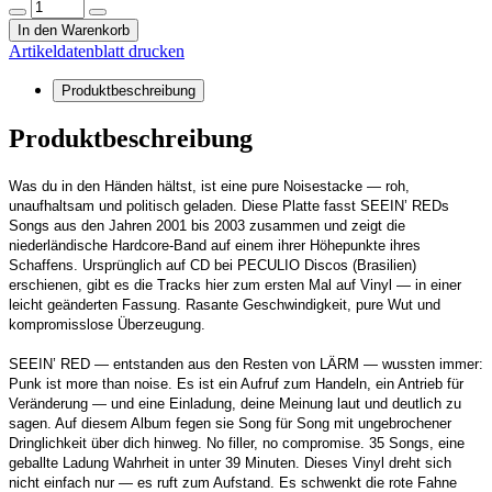
In den Warenkorb
Artikeldatenblatt drucken
Produktbeschreibung
Produktbeschreibung
Was du in den Händen hältst, ist eine pure Noisestacke — roh,
unaufhaltsam und politisch geladen.
Diese Platte fasst SEEIN’ REDs
Songs aus den Jahren 2001 bis 2003 zusammen und zeigt die
niederländische Hardcore-Band auf einem ihrer Höhepunkte ihres
Schaffens. Ursprünglich auf CD bei PECULIO Discos (Brasilien)
erschienen, gibt es die Tracks hier zum ersten Mal auf Vinyl — in einer
leicht geänderten Fassung. Rasante Geschwindigkeit, pure Wut und
kompromisslose Überzeugung.
SEEIN’ RED — entstanden aus den Resten von LÄRM — wussten immer:
Punk ist more than noise. Es ist ein Aufruf zum Handeln, ein Antrieb für
Veränderung — und eine Einladung, deine Meinung laut und deutlich zu
sagen. Auf diesem Album fegen sie Song für Song mit ungebrochener
Dringlichkeit über dich hinweg. No filler, no compromise. 35 Songs, eine
geballte Ladung Wahrheit in unter 39 Minuten. Dieses Vinyl dreht sich
nicht einfach nur — es ruft zum Aufstand. Es schwenkt die rote Fahne