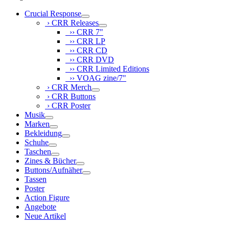
Crucial Response
› CRR Releases
›› CRR 7"
›› CRR LP
›› CRR CD
›› CRR DVD
›› CRR Limited Editions
›› VOAG zine/7"
› CRR Merch
› CRR Buttons
› CRR Poster
Musik
Marken
Bekleidung
Schuhe
Taschen
Zines & Bücher
Buttons/Aufnäher
Tassen
Poster
Action Figure
Angebote
Neue Artikel