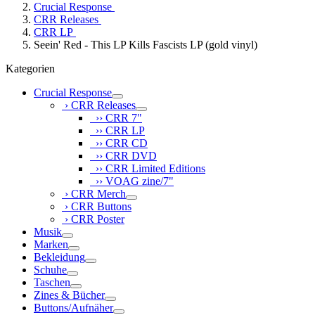
Crucial Response
CRR Releases
CRR LP
Seein' Red - This LP Kills Fascists LP (gold vinyl)
Kategorien
Crucial Response
› CRR Releases
›› CRR 7"
›› CRR LP
›› CRR CD
›› CRR DVD
›› CRR Limited Editions
›› VOAG zine/7"
› CRR Merch
› CRR Buttons
› CRR Poster
Musik
Marken
Bekleidung
Schuhe
Taschen
Zines & Bücher
Buttons/Aufnäher