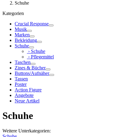
Schuhe
Kategorien
Crucial Response
Musik
Marken
Bekleidung
Schuhe
› Schuhe
› Pflegemittel
Taschen
Zines & Bücher
Buttons/Aufnäher
Tassen
Poster
Action Figure
Angebote
Neue Artikel
Schuhe
Weitere Unterkategorien:
Schuhe