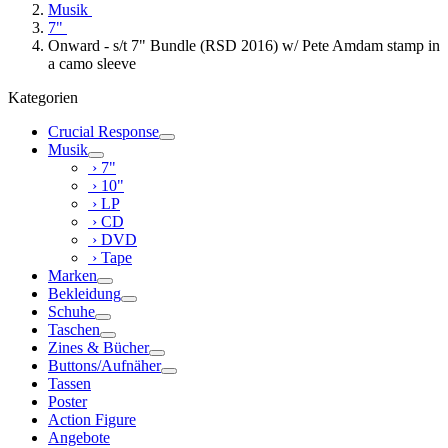
Musik
7"
Onward - s/t 7" Bundle (RSD 2016) w/ Pete Amdam stamp in
a camo sleeve
Kategorien
Crucial Response
Musik
› 7"
› 10"
› LP
› CD
› DVD
› Tape
Marken
Bekleidung
Schuhe
Taschen
Zines & Bücher
Buttons/Aufnäher
Tassen
Poster
Action Figure
Angebote