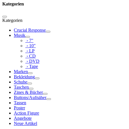
Kategorien
Kategorien
Crucial Response
Musik
› 7"
› 10"
› LP
› CD
› DVD
› Tape
Marken
Bekleidung
Schuhe
Taschen
Zines & Bücher
Buttons/Aufnäher
Tassen
Poster
Action Figure
Angebote
Neue Artikel