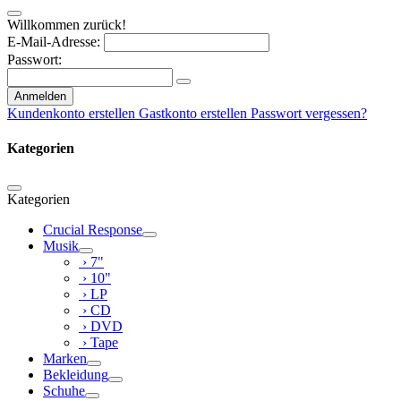
Willkommen zurück!
E-Mail-Adresse:
Passwort:
Anmelden
Kundenkonto erstellen
Gastkonto erstellen
Passwort vergessen?
Kategorien
Kategorien
Crucial Response
Musik
› 7"
› 10"
› LP
› CD
› DVD
› Tape
Marken
Bekleidung
Schuhe