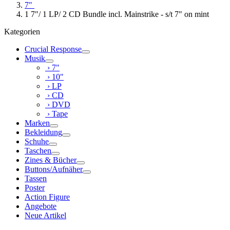
7"
1 7"/ 1 LP/ 2 CD Bundle incl. Mainstrike - s/t 7" on mint
Kategorien
Crucial Response
Musik
› 7"
› 10"
› LP
› CD
› DVD
› Tape
Marken
Bekleidung
Schuhe
Taschen
Zines & Bücher
Buttons/Aufnäher
Tassen
Poster
Action Figure
Angebote
Neue Artikel