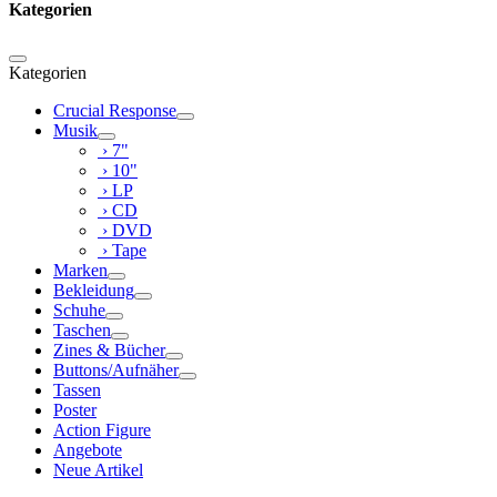
Kategorien
Kategorien
Crucial Response
Musik
› 7"
› 10"
› LP
› CD
› DVD
› Tape
Marken
Bekleidung
Schuhe
Taschen
Zines & Bücher
Buttons/Aufnäher
Tassen
Poster
Action Figure
Angebote
Neue Artikel