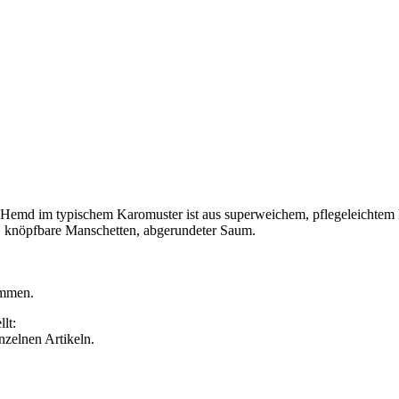
Hemd im typischem Karomuster ist aus superweichem, pflegeleichtem Mate
e, knöpfbare Manschetten, abgerundeter Saum.
ommen.
lt:
inzelnen Artikeln.