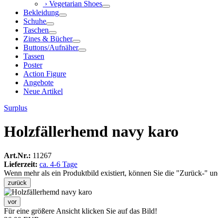
› Vegetarian Shoes
Bekleidung
Schuhe
Taschen
Zines & Bücher
Buttons/Aufnäher
Tassen
Poster
Action Figure
Angebote
Neue Artikel
Surplus
Holzfällerhemd navy karo
Art.Nr.:
11267
Lieferzeit:
ca. 4-6 Tage
Wenn mehr als ein Produktbild existiert, können Sie die "Zurück-" u
zurück
vor
Für eine größere Ansicht klicken Sie auf das Bild!