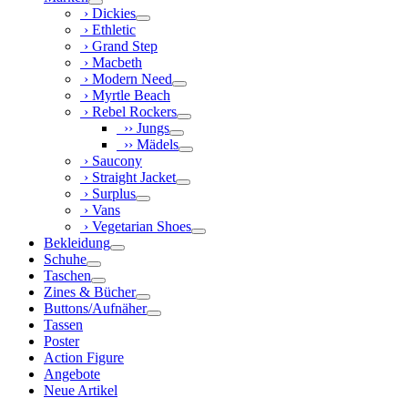
› Dickies
› Ethletic
› Grand Step
› Macbeth
› Modern Need
› Myrtle Beach
› Rebel Rockers
›› Jungs
›› Mädels
› Saucony
› Straight Jacket
› Surplus
› Vans
› Vegetarian Shoes
Bekleidung
Schuhe
Taschen
Zines & Bücher
Buttons/Aufnäher
Tassen
Poster
Action Figure
Angebote
Neue Artikel