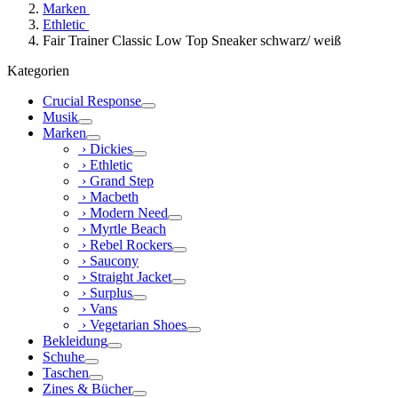
Marken
Ethletic
Fair Trainer Classic Low Top Sneaker schwarz/ weiß
Kategorien
Crucial Response
Musik
Marken
› Dickies
› Ethletic
› Grand Step
› Macbeth
› Modern Need
› Myrtle Beach
› Rebel Rockers
› Saucony
› Straight Jacket
› Surplus
› Vans
› Vegetarian Shoes
Bekleidung
Schuhe
Taschen
Zines & Bücher