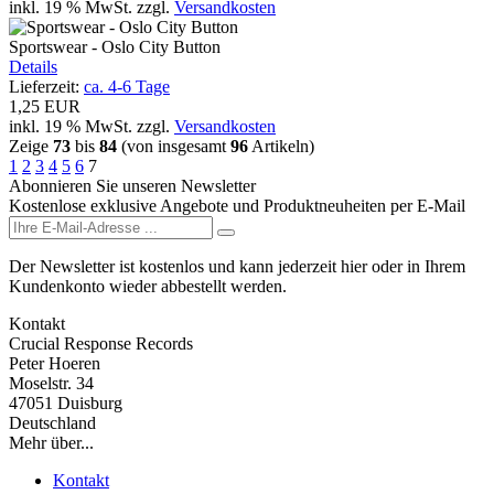
inkl. 19 % MwSt.
zzgl.
Versandkosten
Sportswear - Oslo City Button
Details
Lieferzeit:
ca. 4-6 Tage
1,25 EUR
inkl. 19 % MwSt.
zzgl.
Versandkosten
Zeige
73
bis
84
(von insgesamt
96
Artikeln)
1
2
3
4
5
6
7
Abonnieren Sie unseren Newsletter
Kostenlose exklusive Angebote und Produktneuheiten per E-Mail
Der Newsletter ist kostenlos und kann jederzeit hier oder in Ihrem
Kundenkonto wieder abbestellt werden.
Kontakt
Crucial Response Records
Peter Hoeren
Moselstr. 34
47051 Duisburg
Deutschland
Mehr über...
Kontakt