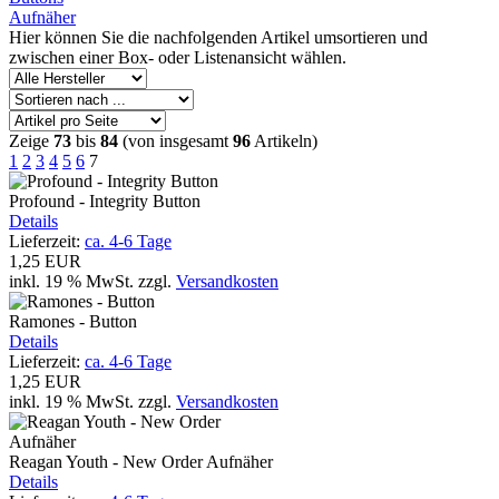
Aufnäher
Hier können Sie die nachfolgenden Artikel umsortieren und
zwischen einer Box- oder Listenansicht wählen.
Zeige
73
bis
84
(von insgesamt
96
Artikeln)
1
2
3
4
5
6
7
Profound - Integrity Button
Details
Lieferzeit:
ca. 4-6 Tage
1,25 EUR
inkl. 19 % MwSt.
zzgl.
Versandkosten
Ramones - Button
Details
Lieferzeit:
ca. 4-6 Tage
1,25 EUR
inkl. 19 % MwSt.
zzgl.
Versandkosten
Reagan Youth - New Order Aufnäher
Details