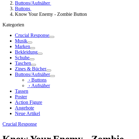
Buttons/Aufnäher
Buttons
Know Your Enemy - Zombie Button
Kategorien
Crucial Response
Musik
Marken
Bekleidung
Schuhe
Taschen
Zines & Bücher
Buttons/Aufnäher
› Buttons
› Aufnäher
Tassen
Poster
Action Figure
Angebote
Neue Artikel
Crucial Response