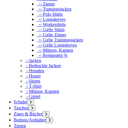
›› Zipper
›› Trainingsjacken
›› Polo Shirts
›› Longsleeves
›› Workershirts
›› Girlie Shirts
›› Girlie Zipper
›› Girlie Trainingsjacken
›› Girlie Longsleeves
›› Mützen, Kappen
›› Restposten %
› Jacken
› Bedruckte Jacken
› Hemden
› Hosen
› Shorts
› T-Shirt
› Mützen, Kappen
› Gürtel
Schuhe
Taschen
Zines & Bücher
Buttons/Aufnäher
Tassen