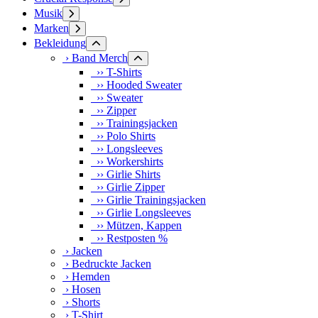
Musik
Marken
Bekleidung
› Band Merch
›› T-Shirts
›› Hooded Sweater
›› Sweater
›› Zipper
›› Trainingsjacken
›› Polo Shirts
›› Longsleeves
›› Workershirts
›› Girlie Shirts
›› Girlie Zipper
›› Girlie Trainingsjacken
›› Girlie Longsleeves
›› Mützen, Kappen
›› Restposten %
› Jacken
› Bedruckte Jacken
› Hemden
› Hosen
› Shorts
› T-Shirt