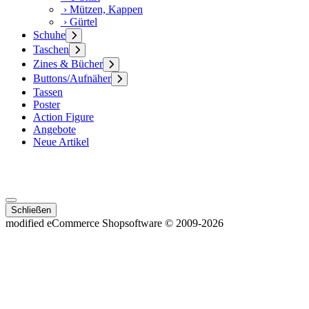
› Mützen, Kappen
› Gürtel
Schuhe
Taschen
Zines & Bücher
Buttons/Aufnäher
Tassen
Poster
Action Figure
Angebote
Neue Artikel
Schließen
mod
ified eCommerce Shopsoftware © 2009-2026