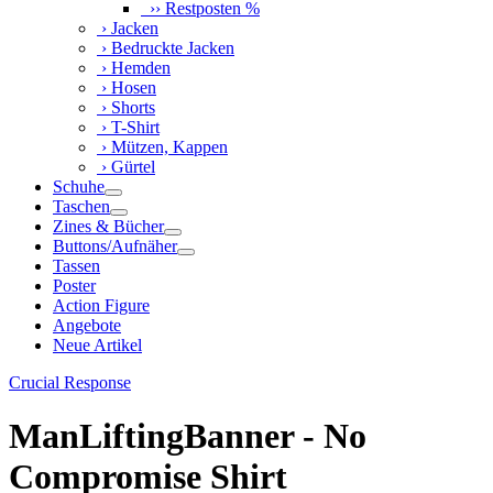
›› Restposten %
› Jacken
› Bedruckte Jacken
› Hemden
› Hosen
› Shorts
› T-Shirt
› Mützen, Kappen
› Gürtel
Schuhe
Taschen
Zines & Bücher
Buttons/Aufnäher
Tassen
Poster
Action Figure
Angebote
Neue Artikel
Crucial Response
ManLiftingBanner - No
Compromise Shirt