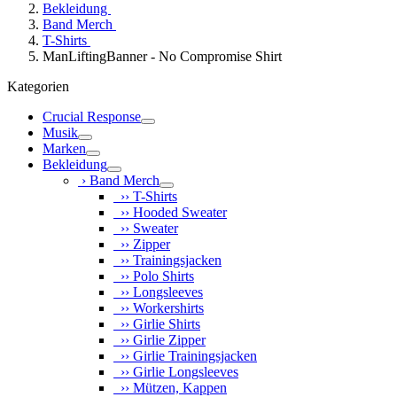
Bekleidung
Band Merch
T-Shirts
ManLiftingBanner - No Compromise Shirt
Kategorien
Crucial Response
Musik
Marken
Bekleidung
› Band Merch
›› T-Shirts
›› Hooded Sweater
›› Sweater
›› Zipper
›› Trainingsjacken
›› Polo Shirts
›› Longsleeves
›› Workershirts
›› Girlie Shirts
›› Girlie Zipper
›› Girlie Trainingsjacken
›› Girlie Longsleeves
›› Mützen, Kappen