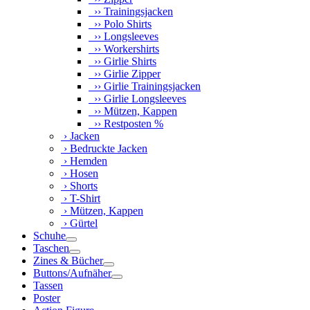
›› Trainingsjacken
›› Polo Shirts
›› Longsleeves
›› Workershirts
›› Girlie Shirts
›› Girlie Zipper
›› Girlie Trainingsjacken
›› Girlie Longsleeves
›› Mützen, Kappen
›› Restposten %
› Jacken
› Bedruckte Jacken
› Hemden
› Hosen
› Shorts
› T-Shirt
› Mützen, Kappen
› Gürtel
Schuhe
Taschen
Zines & Bücher
Buttons/Aufnäher
Tassen
Poster