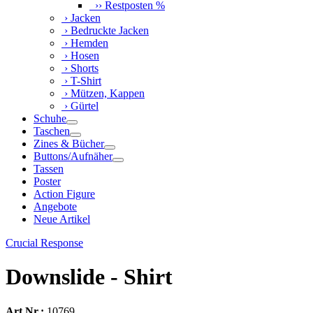
›› Restposten %
› Jacken
› Bedruckte Jacken
› Hemden
› Hosen
› Shorts
› T-Shirt
› Mützen, Kappen
› Gürtel
Schuhe
Taschen
Zines & Bücher
Buttons/Aufnäher
Tassen
Poster
Action Figure
Angebote
Neue Artikel
Crucial Response
Downslide - Shirt
Art.Nr.:
10769