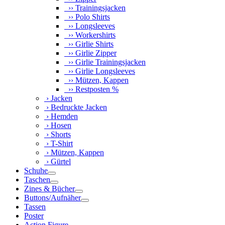
›› Trainingsjacken
›› Polo Shirts
›› Longsleeves
›› Workershirts
›› Girlie Shirts
›› Girlie Zipper
›› Girlie Trainingsjacken
›› Girlie Longsleeves
›› Mützen, Kappen
›› Restposten %
› Jacken
› Bedruckte Jacken
› Hemden
› Hosen
› Shorts
› T-Shirt
› Mützen, Kappen
› Gürtel
Schuhe
Taschen
Zines & Bücher
Buttons/Aufnäher
Tassen
Poster
Action Figure