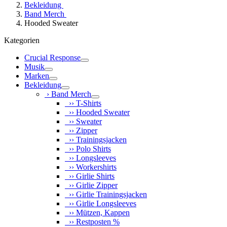
Bekleidung
Band Merch
Hooded Sweater
Kategorien
Crucial Response
Musik
Marken
Bekleidung
› Band Merch
›› T-Shirts
›› Hooded Sweater
›› Sweater
›› Zipper
›› Trainingsjacken
›› Polo Shirts
›› Longsleeves
›› Workershirts
›› Girlie Shirts
›› Girlie Zipper
›› Girlie Trainingsjacken
›› Girlie Longsleeves
›› Mützen, Kappen
›› Restposten %