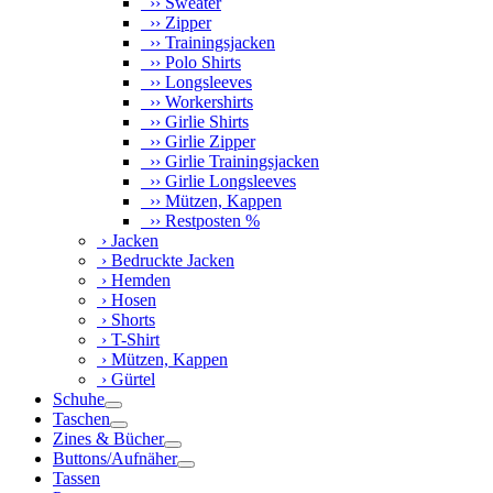
›› Sweater
›› Zipper
›› Trainingsjacken
›› Polo Shirts
›› Longsleeves
›› Workershirts
›› Girlie Shirts
›› Girlie Zipper
›› Girlie Trainingsjacken
›› Girlie Longsleeves
›› Mützen, Kappen
›› Restposten %
› Jacken
› Bedruckte Jacken
› Hemden
› Hosen
› Shorts
› T-Shirt
› Mützen, Kappen
› Gürtel
Schuhe
Taschen
Zines & Bücher
Buttons/Aufnäher
Tassen