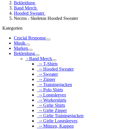
Bekleidung
Band Merch
Hooded Sweater
Necros - Skeleton Hooded Sweater
Kategorien
Crucial Response
Musik
Marken
Bekleidung
› Band Merch
›› T-Shirts
›› Hooded Sweater
›› Sweater
›› Zipper
›› Trainingsjacken
›› Polo Shirts
›› Longsleeves
›› Workershirts
›› Girlie Shirts
›› Girlie Zipper
›› Girlie Trainingsjacken
›› Girlie Longsleeves
›› Mützen, Kappen