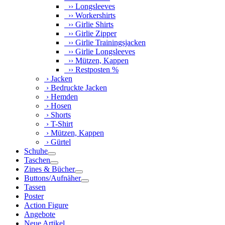
›› Longsleeves
›› Workershirts
›› Girlie Shirts
›› Girlie Zipper
›› Girlie Trainingsjacken
›› Girlie Longsleeves
›› Mützen, Kappen
›› Restposten %
› Jacken
› Bedruckte Jacken
› Hemden
› Hosen
› Shorts
› T-Shirt
› Mützen, Kappen
› Gürtel
Schuhe
Taschen
Zines & Bücher
Buttons/Aufnäher
Tassen
Poster
Action Figure
Angebote
Neue Artikel