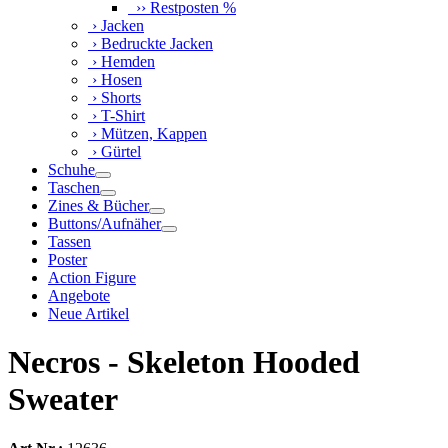
›› Restposten %
› Jacken
› Bedruckte Jacken
› Hemden
› Hosen
› Shorts
› T-Shirt
› Mützen, Kappen
› Gürtel
Schuhe
Taschen
Zines & Bücher
Buttons/Aufnäher
Tassen
Poster
Action Figure
Angebote
Neue Artikel
Necros - Skeleton Hooded
Sweater