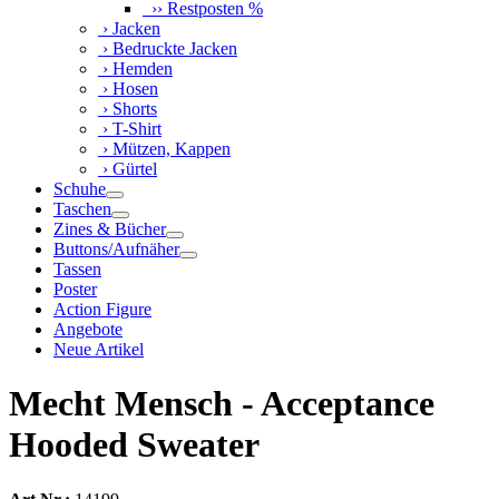
›› Restposten %
› Jacken
› Bedruckte Jacken
› Hemden
› Hosen
› Shorts
› T-Shirt
› Mützen, Kappen
› Gürtel
Schuhe
Taschen
Zines & Bücher
Buttons/Aufnäher
Tassen
Poster
Action Figure
Angebote
Neue Artikel
Mecht Mensch - Acceptance
Hooded Sweater