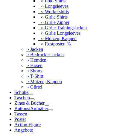
›› Polo Shirts
›› Longsleeves
›› Workershirts
›› Girlie Shirts
›› Girlie Zipper
›› Girlie Trainingsjacken
›› Girlie Longsleeves
›› Mützen, Kappen
›› Restposten %
› Jacken
› Bedruckte Jacken
› Hemden
› Hosen
› Shorts
› T-Shirt
› Mützen, Kappen
› Gürtel
Schuhe
Taschen
Zines & Bücher
Buttons/Aufnäher
Tassen
Poster
Action Figure
Angebote