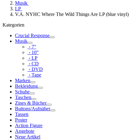
Musik
LP
V.A. NYHC Where The Wild Things Are LP (blue vinyl)
Kategorien
Crucial Response
Musik
› 7"
› 10"
› LP
› CD
› DVD
› Tape
Marken
Bekleidung
Schuhe
Taschen
Zines & Bücher
Buttons/Aufnäher
Tassen
Poster
Action Figure
Angebote
Neue Artikel