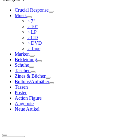
Crucial Response
Musik
› 7"
› 10"
› LP
› CD
› DVD
› Tape
Marken
Bekleidung
Schuhe
Taschen
Zines & Bücher
Buttons/Aufnäher
Tassen
Poster
Action Figure
Angebote
Neue Artikel