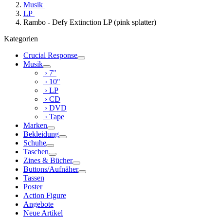
Musik
LP
Rambo - Defy Extinction LP (pink splatter)
Kategorien
Crucial Response
Musik
› 7"
› 10"
› LP
› CD
› DVD
› Tape
Marken
Bekleidung
Schuhe
Taschen
Zines & Bücher
Buttons/Aufnäher
Tassen
Poster
Action Figure
Angebote
Neue Artikel