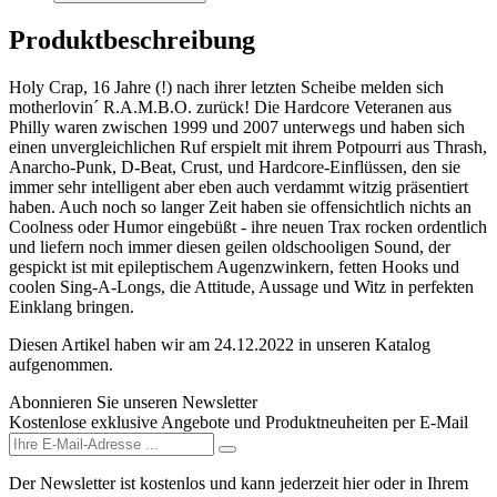
Produktbeschreibung
Holy Crap, 16 Jahre (!) nach ihrer letzten Scheibe melden sich
motherlovin´ R.A.M.B.O. zurück! Die Hardcore Veteranen aus
Philly waren zwischen 1999 und 2007 unterwegs und haben sich
einen unvergleichlichen Ruf erspielt mit ihrem Potpourri aus Thrash,
Anarcho-Punk, D-Beat, Crust, und Hardcore-Einflüssen, den sie
immer sehr intelligent aber eben auch verdammt witzig präsentiert
haben. Auch noch so langer Zeit haben sie offensichtlich nichts an
Coolness oder Humor eingebüßt - ihre neuen Trax rocken ordentlich
und liefern noch immer diesen geilen oldschooligen Sound, der
gespickt ist mit epileptischem Augenzwinkern, fetten Hooks und
coolen Sing-A-Longs, die Attitude, Aussage und Witz in perfekten
Einklang bringen.
Diesen Artikel haben wir am 24.12.2022 in unseren Katalog
aufgenommen.
Abonnieren Sie unseren Newsletter
Kostenlose exklusive Angebote und Produktneuheiten per E-Mail
Der Newsletter ist kostenlos und kann jederzeit hier oder in Ihrem