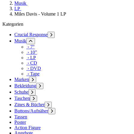
Musik
LP
Miles Davis - Volume 1 LP
Kategorien
Crucial Response
Musik
› 7"
› 10"
› LP
› CD
› DVD
› Tape
Marken
Bekleidung
Schuhe
Taschen
Zines & Bücher
Buttons/Aufnäher
Tassen
Poster
Action Figure
Angebote