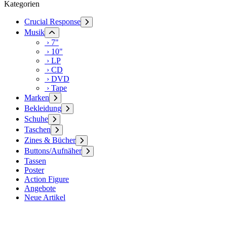
Kategorien
Crucial Response
Musik
› 7"
› 10"
› LP
› CD
› DVD
› Tape
Marken
Bekleidung
Schuhe
Taschen
Zines & Bücher
Buttons/Aufnäher
Tassen
Poster
Action Figure
Angebote
Neue Artikel