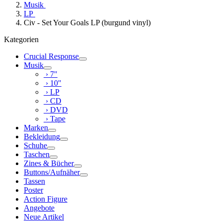
Musik
LP
Civ - Set Your Goals LP (burgund vinyl)
Kategorien
Crucial Response
Musik
› 7"
› 10"
› LP
› CD
› DVD
› Tape
Marken
Bekleidung
Schuhe
Taschen
Zines & Bücher
Buttons/Aufnäher
Tassen
Poster
Action Figure
Angebote
Neue Artikel