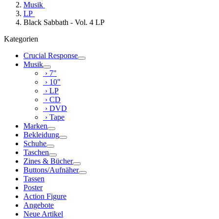
Musik
LP
Black Sabbath - Vol. 4 LP
Kategorien
Crucial Response
Musik
› 7"
› 10"
› LP
› CD
› DVD
› Tape
Marken
Bekleidung
Schuhe
Taschen
Zines & Bücher
Buttons/Aufnäher
Tassen
Poster
Action Figure
Angebote
Neue Artikel