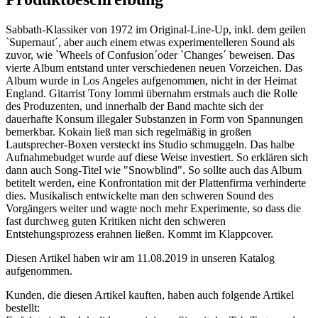
Sabbath-Klassiker von 1972 im Original-Line-Up, inkl. dem geilen
`Supernaut´, aber auch einem etwas experimentelleren Sound als
zuvor, wie `Wheels of Confusion´oder `Changes´ beweisen. Das
vierte Album entstand unter verschiedenen neuen Vorzeichen. Das
Album wurde in Los Angeles aufgenommen, nicht in der Heimat
England. Gitarrist Tony Iommi übernahm erstmals auch die Rolle
des Produzenten, und innerhalb der Band machte sich der
dauerhafte Konsum illegaler Substanzen in Form von Spannungen
bemerkbar. Kokain ließ man sich regelmäßig in großen
Lautsprecher-Boxen versteckt ins Studio schmuggeln. Das halbe
Aufnahmebudget wurde auf diese Weise investiert. So erklären sich
dann auch Song-Titel wie "Snowblind". So sollte auch das Album
betitelt werden, eine Konfrontation mit der Plattenfirma verhinderte
dies. Musikalisch entwickelte man den schweren Sound des
Vorgängers weiter und wagte noch mehr Experimente, so dass die
fast durchweg guten Kritiken nicht den schweren
Entstehungsprozess erahnen ließen. Kommt im Klappcover.
Diesen Artikel haben wir am 11.08.2019 in unseren Katalog
aufgenommen.
Kunden, die diesen Artikel kauften, haben auch folgende Artikel
bestellt: