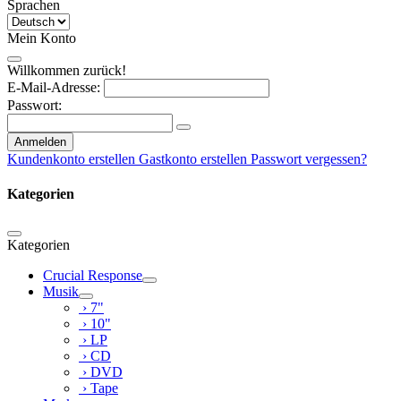
Sprachen
Mein Konto
Willkommen zurück!
E-Mail-Adresse:
Passwort:
Anmelden
Kundenkonto erstellen
Gastkonto erstellen
Passwort vergessen?
Kategorien
Kategorien
Crucial Response
Musik
› 7"
› 10"
› LP
› CD
› DVD
› Tape