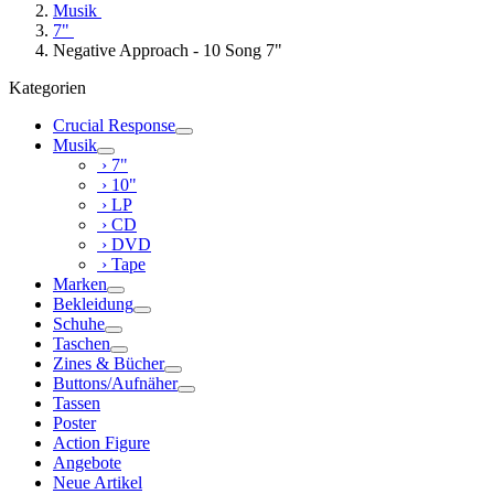
Musik
7"
Negative Approach - 10 Song 7"
Kategorien
Crucial Response
Musik
› 7"
› 10"
› LP
› CD
› DVD
› Tape
Marken
Bekleidung
Schuhe
Taschen
Zines & Bücher
Buttons/Aufnäher
Tassen
Poster
Action Figure
Angebote
Neue Artikel