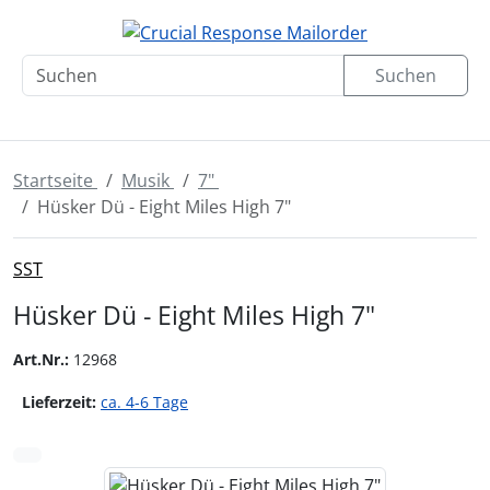
Diese Sprungnavigation (skip link) ist jederzeit zu erreichen
Sprungnavigation
Springe zur Navigation
Springe zum Inhalt
Spri
Suchen
Startseite
Musik
7"
Hüsker Dü - Eight Miles High 7"
SST
Hüsker Dü - Eight Miles High 7"
Art.Nr.:
12968
Lieferzeit:
ca. 4-6 Tage
Wenn mehr als ein Produktbild existiert, können Sie die "
zurück