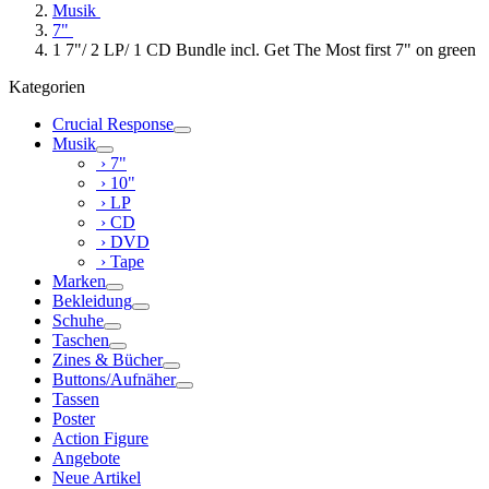
Musik
7"
1 7"/ 2 LP/ 1 CD Bundle incl. Get The Most first 7" on green
Kategorien
Crucial Response
Musik
› 7"
› 10"
› LP
› CD
› DVD
› Tape
Marken
Bekleidung
Schuhe
Taschen
Zines & Bücher
Buttons/Aufnäher
Tassen
Poster
Action Figure
Angebote
Neue Artikel