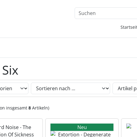
, Seite aktualisieren (F5-Taste) und mit Tab-Taste Navigation
nge zum Login-Button
Springe zum Button für Einstellu
Startsei
Six
Sie die nachfolgenden Artikel umsortieren und zwischen ein
on insgesamt
8
Artikeln)
Neu