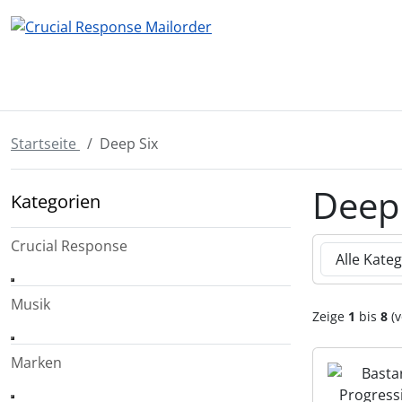
Diese Sprungnavigation (skip link) ist jederzeit zu erreichen
Sprungnavigation
Springe zur Navigation
Springe zum Inhalt
Spri
Startseite
Deep Six
Deep 
Kategorien
Hier können 
Crucial Response
Musik
Zeige
1
bis
8
(v
Marken