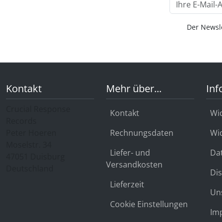
Der Newsle
Kontakt
Mehr über...
Inf
Crucial Response
Kontakt
Wi
Records
Peter Hoeren
Rechnungsdaten
Wi
Moselstr. 34
Liefer- und
Da
47051 Duisburg
Versandkosten
Deutschland
Dis
Lieferzeit
Un
Cookie Einstellungen
Im