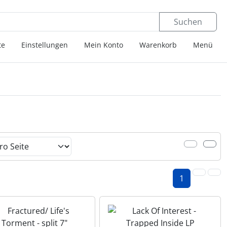
 öffnen.
ngen
Springe zu den allgemeinen Informationen
Suchen
te
Einstellungen
Mein Konto
Warenkorb
Menü
er Box- oder Listenansicht wählen.
1