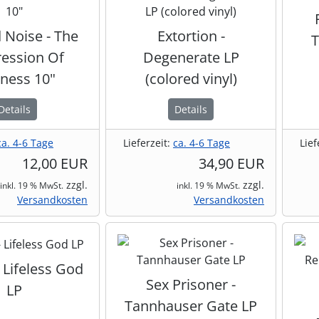
 Noise - The
Extortion -
T
ression Of
Degenerate LP
kness 10"
(colored vinyl)
Details
Details
ca. 4-6 Tage
Lieferzeit:
ca. 4-6 Tage
Lief
12,00 EUR
34,90 EUR
zzgl.
zzgl.
inkl. 19 % MwSt.
inkl. 19 % MwSt.
Versandkosten
Versandkosten
 Lifeless God
Sex Prisoner -
LP
Tannhauser Gate LP