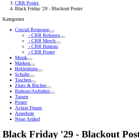
CRR Poster
Black Friday '29 - Blackout Poster
Kategorien
Crucial Response
› CRR Releases
› CRR Merch
› CRR Buttons
› CRR Poster
Musik
Marken
Bekleidung
Schuhe
Taschen
Zines & Bücher
Buttons/Aufnäher
Tassen
Poster
Action Figure
Angebote
Neue Artikel
Black Friday '29 - Blackout Pos