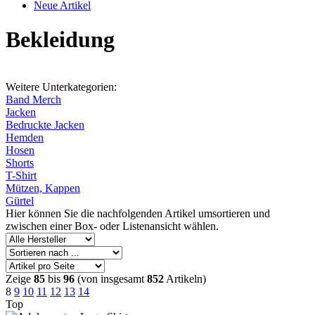
Neue Artikel
Bekleidung
Weitere Unterkategorien:
Band Merch
Jacken
Bedruckte Jacken
Hemden
Hosen
Shorts
T-Shirt
Mützen, Kappen
Gürtel
Hier können Sie die nachfolgenden Artikel umsortieren und
zwischen einer Box- oder Listenansicht wählen.
Zeige
85
bis
96
(von insgesamt
852
Artikeln)
8
9
10
11
12
13
14
Top