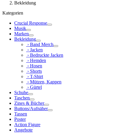
Bekleidung
Kategorien
Crucial Response
Musik
Marken
Bekleidung
› Band Merch
› Jacken
› Bedruckte Jacken
› Hemden
› Hosen
› Shorts
› T-Shirt
› Mützen, Kappen
› Gürtel
Schuhe
Taschen
Zines & Bücher
Buttons/Aufnäher
Tassen
Poster
Action Figure
Angebote