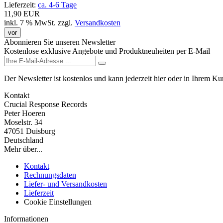
Lieferzeit:
ca. 4-6 Tage
11,90 EUR
inkl. 7 % MwSt.
zzgl.
Versandkosten
vor
Abonnieren Sie unseren Newsletter
Kostenlose exklusive Angebote und Produktneuheiten per E-Mail
Der Newsletter ist kostenlos und kann jederzeit hier oder in Ihrem K
Kontakt
Crucial Response Records
Peter Hoeren
Moselstr. 34
47051 Duisburg
Deutschland
Mehr über...
Kontakt
Rechnungsdaten
Liefer- und Versandkosten
Lieferzeit
Cookie Einstellungen
Informationen