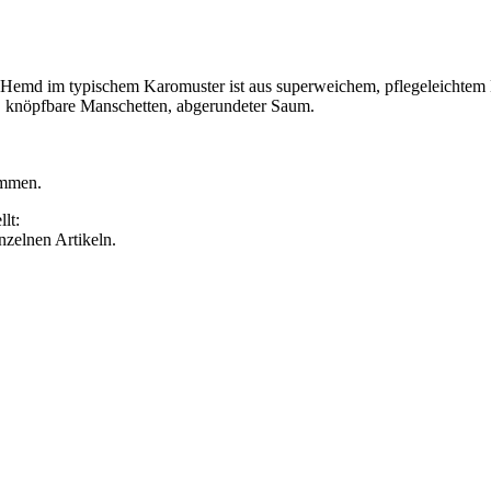
Hemd im typischem Karomuster ist aus superweichem, pflegeleichtem Mate
e, knöpfbare Manschetten, abgerundeter Saum.
ommen.
lt:
inzelnen Artikeln.